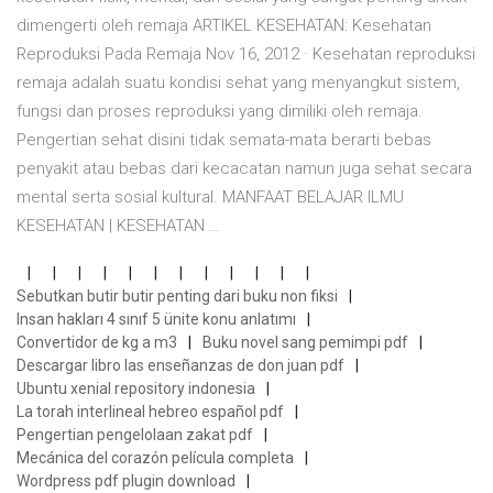
dimengerti oleh remaja ARTIKEL KESEHATAN: Kesehatan
Reproduksi Pada Remaja Nov 16, 2012 · Kesehatan reproduksi
remaja adalah suatu kondisi sehat yang menyangkut sistem,
fungsi dan proses reproduksi yang dimiliki oleh remaja.
Pengertian sehat disini tidak semata-mata berarti bebas
penyakit atau bebas dari kecacatan namun juga sehat secara
mental serta sosial kultural. MANFAAT BELAJAR ILMU
KESEHATAN | KESEHATAN …
Sebutkan butir butir penting dari buku non fiksi
Insan hakları 4 sınıf 5 ünite konu anlatımı
Convertidor de kg a m3
Buku novel sang pemimpi pdf
Descargar libro las enseñanzas de don juan pdf
Ubuntu xenial repository indonesia
La torah interlineal hebreo español pdf
Pengertian pengelolaan zakat pdf
Mecánica del corazón película completa
Wordpress pdf plugin download