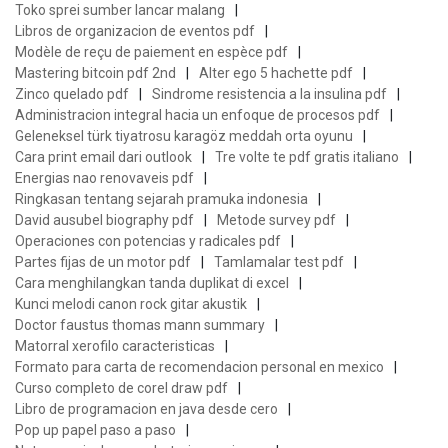
Toko sprei sumber lancar malang
Libros de organizacion de eventos pdf
Modèle de reçu de paiement en espèce pdf
Mastering bitcoin pdf 2nd
Alter ego 5 hachette pdf
Zinco quelado pdf
Sindrome resistencia a la insulina pdf
Administracion integral hacia un enfoque de procesos pdf
Geleneksel türk tiyatrosu karagöz meddah orta oyunu
Cara print email dari outlook
Tre volte te pdf gratis italiano
Energias nao renovaveis pdf
Ringkasan tentang sejarah pramuka indonesia
David ausubel biography pdf
Metode survey pdf
Operaciones con potencias y radicales pdf
Partes fijas de un motor pdf
Tamlamalar test pdf
Cara menghilangkan tanda duplikat di excel
Kunci melodi canon rock gitar akustik
Doctor faustus thomas mann summary
Matorral xerofilo caracteristicas
Formato para carta de recomendacion personal en mexico
Curso completo de corel draw pdf
Libro de programacion en java desde cero
Pop up papel paso a paso