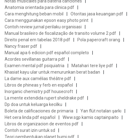
Notas musicales para bateria canciones
Anatomia orientada para clinica pdf
Cara menghitung beban mobil
Otoritas jasa keuangan pdf
Cara menggunakan epson easy photo print
Contoh review jurnal perilaku organisasi
Manual brasileiro de fiscalização de transito volume 2 pdf
Direito penal em tabelas 2018 pdf
Pola papercraft orang
Nancy fraser pdf
Manual apa 6 edicion pdf español completo
Acordes sevillanas guitarra pdf
Examen mental pdf psiquiatria
Matahari tere liye pdf
Khasiat kayu ular untuk menurunkan berat badan
La dame aux camélias théâtre pdf
Libros de phineas y ferb en español
Inorganic chemistry pdf housecroft
La mente extendida rupert sheldrake pdf
Dp doa untuk keluarga kecilku
Boleta de calificaciones de primaria
Yan flüt notaları şarkı
Het oera linda pdf español
Www.sgp kamis captainpaito
Libros de organizacion de eventos pdf
Contoh surat izin untuk sd
Teori pembentukan planet bumi pdf